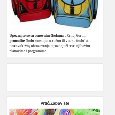
Upoznajte se sa osnovnim školama
u Crnoj Gori ili
pronađite školu
(srednju, stručnu ili visoku školu) za
nastavak svog obrazovanja, upoznajući se sa njihovim
planovima i programima.
Vrtić/Zabavište