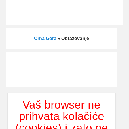
Crna Gora
»
Obrazovanje
Vaš browser ne
prihvata kolačiće
(cookies) i zato ne