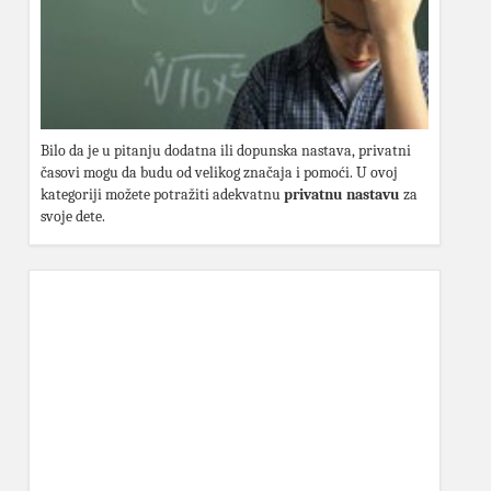
Bilo da je u pitanju dodatna ili dopunska nastava, privatni
časovi mogu da budu od velikog značaja i pomoći. U ovoj
kategoriji možete potražiti adekvatnu
privatnu nastavu
za
svoje dete.