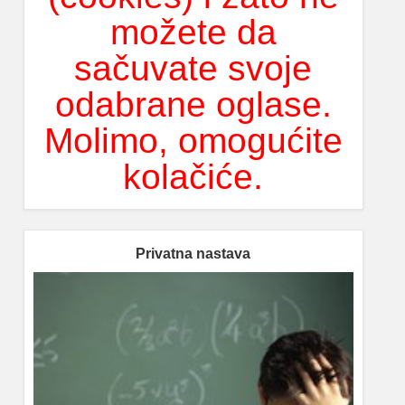
možete da
sačuvate svoje
odabrane oglase.
Molimo, omogućite
kolačiće.
Privatna nastava