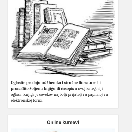
Oglasite prodaju udžbenika i stručne literature
ili
pronađite željenu knjigu ili časopis
u ovoj kategoriji
oglasa. Knjiga je čovekov najbolji prijatelj i u papirnoj i u
elektronskoj formi.
Online kursevi