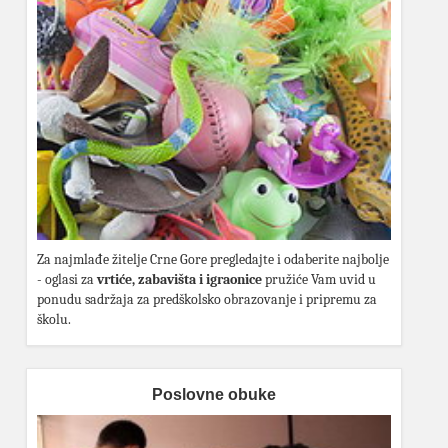
Za najmlađe žitelje Crne Gore pregledajte i odaberite najbolje
- oglasi za
vrtiće, zabavišta i igraonice
pružiće Vam uvid u
ponudu sadržaja za predškolsko obrazovanje i pripremu za
školu.
Poslovne obuke