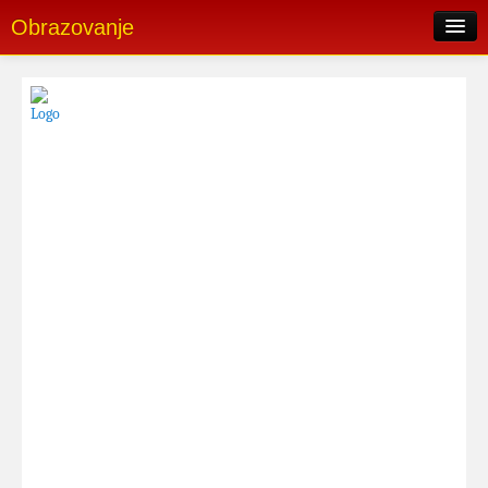
Obrazovanje
Pretraga oglasa
Skorašnji oglasi
Popularni oglasi
Postavi oglas
Login
Registrujte se