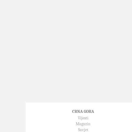
CRNA GORA
Vijesti
Magazin
Savjet