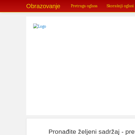
Obrazovanje
Pretraga oglasa
Skorašnji oglasi
Pronađite željeni sadržaj - pr