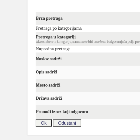
Brza pretraga
Pretraga po kategorijama
Pretrega u kategoriji
Ako odaberete kategoriju, stranica će biti osvežena i odgovarajuća polja pre
Napredna pretraga
Naslov sadrži
Opis sadrži
Mesto sadrži
Država sadrži
Pronađi izraz koji odgovara