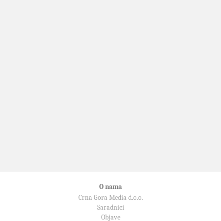
O nama
Crna Gora Media d.o.o.
Saradnici
Objave