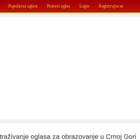
Popularni oglasi
Postavi oglas
Login
Registrujte se
etraživanje oglasa za obrazovanje u Crnoj Gori