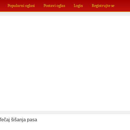
Popularni oglasi
Postavi oglas
Login
Registrujte se
Tečaj šišanja pasa