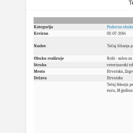
T
Kategorija
Poslovne obuk
Kreiran
02-07-2014
Naslov
Tečaj šišanja 
Obuku realizuje
Robi - salon za
Struka
veterinarski teh
Mesto
Hrvatska, Zagr
Država
Hrvatska
Tečaj šišanja p
eura, 18 godin