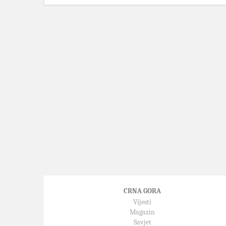
CRNA GORA
Vijesti
Magazin
Savjet