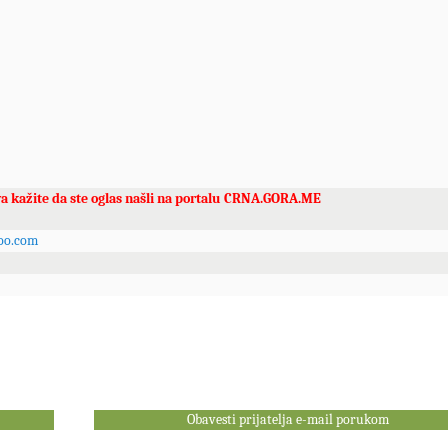
va kažite da ste oglas našli na portalu CRNA.GORA.ME
oo.com
Obavesti prijatelja e-mail porukom