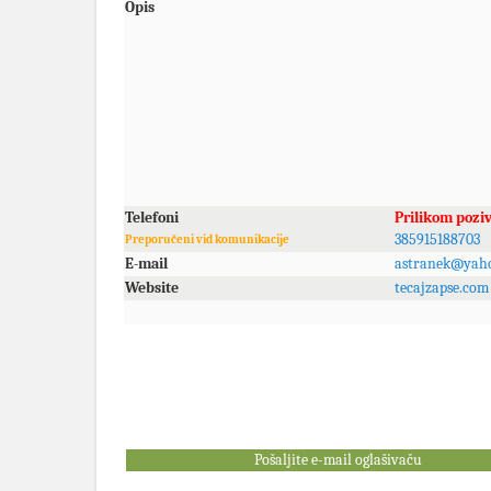
Opis
Telefoni
Prilikom pozi
385915188703
Preporučeni vid komunikacije
E-mail
astranek@yah
Website
tecajzapse.com
Pošaljite e-mail oglašivaču