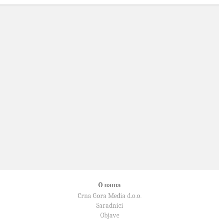
O nama
Crna Gora Media d.o.o.
Saradnici
Objave