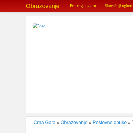
Obrazovanje
Pretraga oglasa
Skorašnji oglasi
Crna Gora
»
Obrazovanje
»
Poslovne obuke
» 