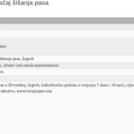
ečaj šišanja pasa
e
pasa
 šišanje pasa, Zagreb
., frizeri i svi ostali zainteresirani
eb
asa u Hrvatskoj, Zagreb, individualna poduka u trajanju 7 dana ( 40 sati), cije
a iskustva, www.tecajzapse.com