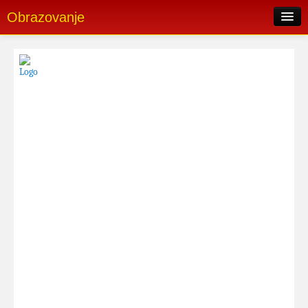
Obrazovanje
Pretraga oglasa
Skorašnji oglasi
Popularni oglasi
Postavi oglas
Login
Registrujte se