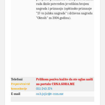
rada škole potvređen je velikim brojem
nagrada i priznanja (opštinsko priznanje
"17-to julsku nagrada" i državna nagradu
"Oktoih" za 2004.godinu).
Telefoni
Prilikom poziva kažite da ste oglas našli
na portalu CRNA.GORA.ME
Preporučeni vid
051-243-374
komunikacije
E-mail
os.b.jojic@t-com.me