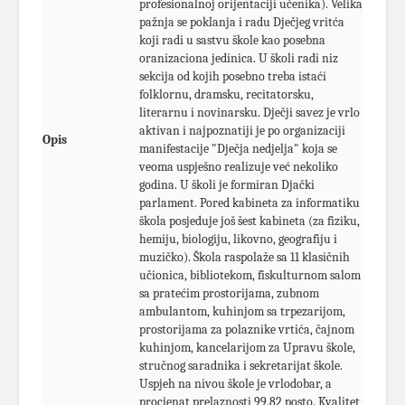
profesionalnoj orijentaciji učenika). Velika
pažnja se poklanja i radu Dječjeg vritća
koji radi u sastvu škole kao posebna
oranizaciona jedinica. U školi radi niz
sekcija od kojih posebno treba istaći
folklornu, dramsku, recitatorsku,
literarnu i novinarsku. Dječji savez je vrlo
aktivan i najpoznatiji je po organizaciji
Opis
manifestacije "Dječja nedjelja" koja se
veoma uspješno realizuje već nekoliko
godina. U školi je formiran Djački
parlament. Pored kabineta za informatiku
škola posjeduje još šest kabineta (za fiziku,
hemiju, biologiju, likovno, geografiju i
muzičko). Škola raspolaže sa 11 klasičnih
učionica, bibliotekom, fiskulturnom salom
sa pratećim prostorijama, zubnom
ambulantom, kuhinjom sa trpezarijom,
prostorijama za polaznike vrtića, čajnom
kuhinjom, kancelarijom za Upravu škole,
stručnog saradnika i sekretarijat škole.
Uspjeh na nivou škole je vrlodobar, a
procjenat prelaznosti 99,82 posto. Kvalitet