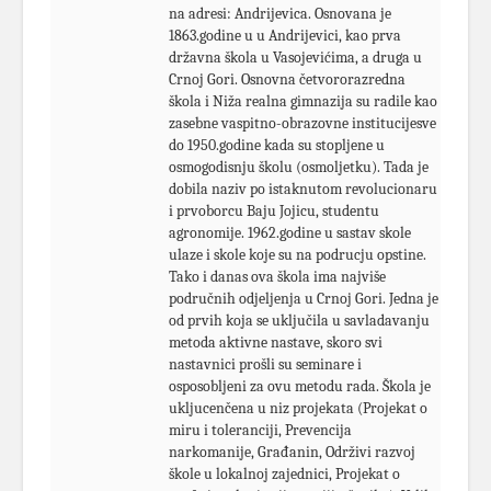
na adresi: Andrijevica. Osnovana je
1863.godine u u Andrijevici, kao prva
državna škola u Vasojevićima, a druga u
Crnoj Gori. Osnovna četvororazredna
škola i Niža realna gimnazija su radile kao
zasebne vaspitno-obrazovne institucijesve
do 1950.godine kada su stopljene u
osmogodisnju školu (osmoljetku). Tada je
dobila naziv po istaknutom revolucionaru
i prvoborcu Baju Jojicu, studentu
agronomije. 1962.godine u sastav skole
ulaze i skole koje su na podrucju opstine.
Tako i danas ova škola ima najviše
područnih odjeljenja u Crnoj Gori. Jedna je
od prvih koja se uključila u savladavanju
metoda aktivne nastave, skoro svi
nastavnici prošli su seminare i
osposobljeni za ovu metodu rada. Škola je
ukljucenčena u niz projekata (Projekat o
miru i toleranciji, Prevencija
narkomanije, Građanin, Održivi razvoj
škole u lokalnoj zajednici, Projekat o