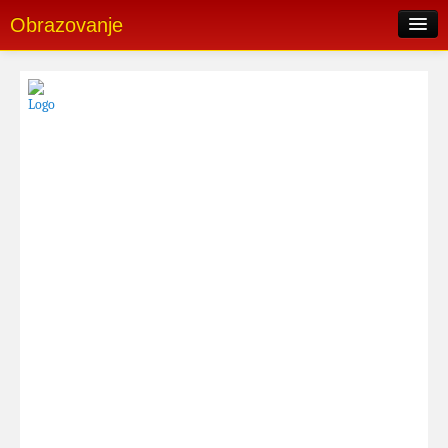
Obrazovanje
Pretraga oglasa
Skorašnji oglasi
Popularni oglasi
Postavi oglas
Login
Registrujte se