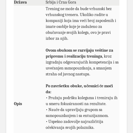
Država
Srbija i Crna Gora
Trening ne može da bude vrhunski bez
vrhunskog trenera. Ukoliko radite u
kompaniji koja ima veći broj zaposlenih i
imate osoblje koje je zaduženo za
obučavanje svojih kolega, ovo je pravi
izbor za njih.
Ovom obukom se razvijaju veštine za
pripremu i realizaciju treninga
, kroz
izgradnju odgovarajućih kompetencija i sa
uvećanjen samopouzdanja, a smanjem
straha od javnog nastupa.
Po završetku obuke, učesnici će moći
da:
• Pružaju podršku kolegama i treniraju ih
Opis
u smeru fokusiranosti na rezultate.
• Nauče da upravljaju grupom sa
samopouzdanjem i sa entuzijazmom.
• Uspešno zadovolje najrazličitija
očekivanja svojih polaznika.