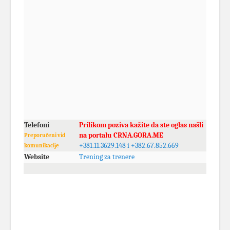
Telefoni
Prilikom poziva kažite da ste oglas našli
na portalu CRNA.GORA.ME
Preporučeni vid
+381.11.3629.148 i +382.67.852.669
komunikacije
Website
Trening za trenere