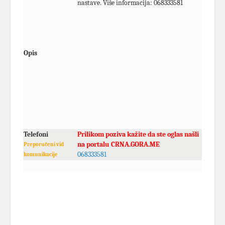
nastave. Više informacija: 068333581
Opis
Telefoni
Prilikom poziva kažite da ste oglas našli
na portalu CRNA.GORA.ME
Preporučeni vid
068333581
komunikacije