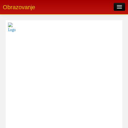
Obrazovanje
Pretraga oglasa
Skorašnji oglasi
Popularni oglasi
Postavi oglas
Login
Registrujte se