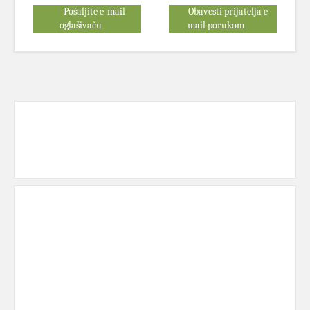
Pošaljite e-mail
Obavesti prijatelja e-
oglašivaču
mail porukom