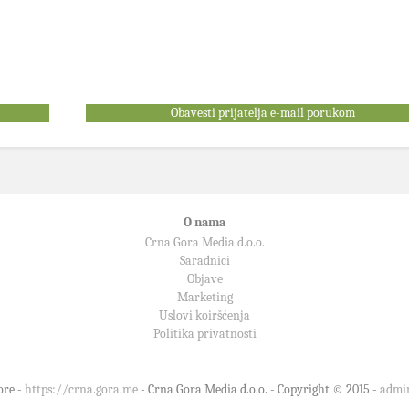
Obavesti prijatelja e-mail porukom
O nama
Crna Gora Media d.o.o.
Saradnici
Objave
Marketing
Uslovi koiršćenja
Politika privatnosti
ore -
https://crna.gora.me
- Crna Gora Media d.o.o. - Copyright © 2015 -
admi