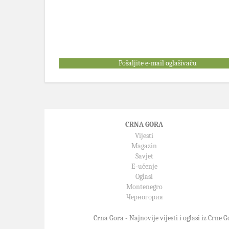
Pošaljite e-mail oglašivaču
CRNA GORA
Vijesti
Magazin
Savjet
E-učenje
Oglasi
Montenegro
Черногория
Crna Gora - Najnovije vijesti i oglasi iz Crne G