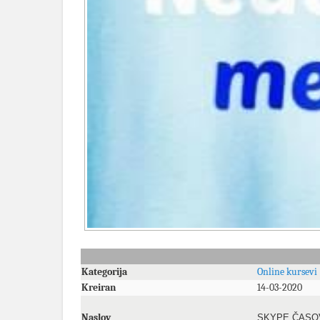
Kategorija
Online kursevi
Kreiran
14-03-2020
Naslov
SKYPE ČASO