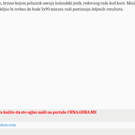
o, brzine kojom polaznik usvaja holandski jezik, redovnog rada kod kuće. Min
eljno bi trebao da bude 2x90 minuta radi postizanja željenih rezultata.
va kažite da ste oglas našli na portalu CRNA.GORA.ME
yahoo.com