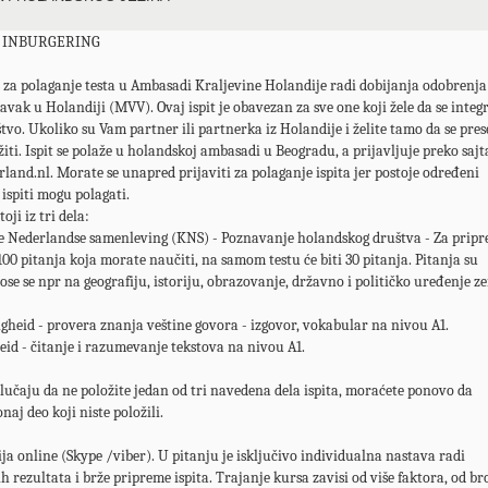
 INBURGERING
 za polaganje testa u Ambasadi Kraljevine Holandije radi dobijanja odobrenja
vak u Holandiji (MVV). Ovaj ispit je obavezan za sve one koji žele da se integ
vo. Ukoliko su Vam partner ili partnerka iz Holandije i želite tamo da se prese
iti. Ispit se polaže u holandskoj ambasadi u Beogradu, a prijavljuje preko sajt
nd.nl. Morate se unapred prijaviti za polaganje ispita jer postoje određeni
ispiti mogu polagati.
toji iz tri dela:
de Nederlandse samenleving (KNS) - Poznavanje holandskog društva - Za prip
 100 pitanja koja morate naučiti, na samom testu će biti 30 pitanja. Pitanja su
ose se npr na geografiju, istoriju, obrazovanje, državno i političko uređenje ze
gheid - provera znanja veštine govora - izgovor, vokabular na nivou A1.
eid - čitanje i razumevanje tekstova na nivou A1.
učaju da ne položite jedan od tri navedena dela ispita, moraćete ponovo da
naj deo koji niste položili.
ja online (Skype /viber). U pitanju je isključivo individualna nastava radi
ih rezultata i brže pripreme ispita. Trajanje kursa zavisi od više faktora, od br