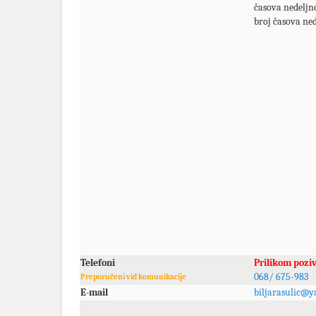
časova nedeljn
broj časova ned
Telefoni
Prilikom pozi
068/ 675-983
Preporučeni vid komunikacije
E-mail
biljarasulic@