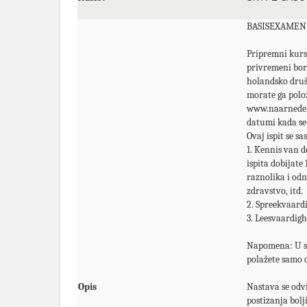
BASISEXAMEN
Pripremni kurs
privremeni bora
holandsko društ
morate ga polož
www.naarnederla
datumi kada se 
Ovaj ispit se sas
1. Kennis van 
ispita dobijate
raznolika i odn
zdravstvo, itd.
2. Spreekvaardi
3. Leesvaardigh
Napomena: U sl
polažete samo o
Opis
Nastava se odvi
postizanja bolj