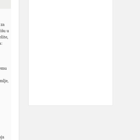
 za
rišu u
lite,
a:
remu
mlje,
oja