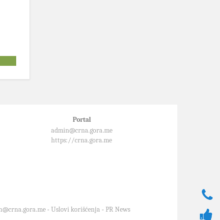
Portal
admin@crna.gora.me
https://crna.gora.me
n@crna.gora.me
-
Uslovi korišćenja
-
PR News