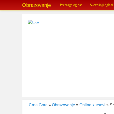
Obrazovanje
Pretraga oglasa
Skorašnji oglasi
Crna Gora
»
Obrazovanje
»
Online kursevi
» S